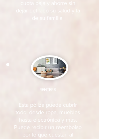
cuota baja y ahorre sin
dejar del lado su salud y la
de su familia.
RENTERS
Esta póliza puede cubrir
todo, desde ropa, muebles
hasta electrónica y más.
Puede recibir un reembolso
por lo que cuestan al