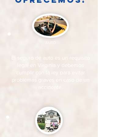
AUTO
El seguro de auto es un requisito
legal en Virginia y debemos
cumplir con la ley para evitar
problemas graves en caso de un
accidente.