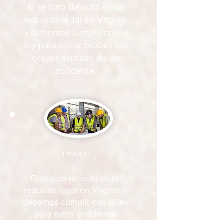
El seguro de auto es un
requisito legal en Virginia
y debemos cumplir con la
ley para evitar problemas
graves en caso de un
accidente.
TRABAJO
El seguro de auto es un
requisito legal en Virginia y
debemos cumplir con la ley
para evitar problemas