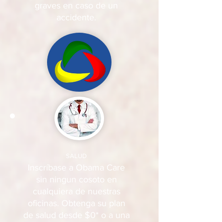
graves en caso de un
accidente.
SALUD
Inscríbase a Obama Care
sin ningun cosoto en
cualquiera de nuestras
oficinas. Obtenga su plan
de salud desde $0* o a una