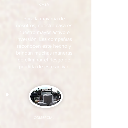
CASA
Para la mayoría de
nosotros, nuestra casa es
nuestro mayor activo e
inversión. Las compañías
reconocen este hecho y
brindan muchas maneras
de eliminar el riesgo de
pérdida de este activo.
COMERCIAL