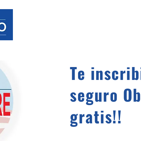
HOME
SEGURO D
Te inscri
seguro O
gratis!!