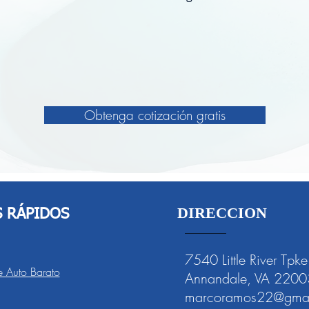
Obtenga cotización gratis
DIRECCION
S RÁPIDOS
7540 Little River Tpke
 Auto Barato
Annandale, VA 2200
marcoramos22@gmai