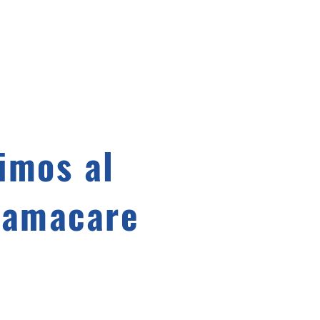
E AUTO
TAXES
SEGUROS
Mas
bimos al
bamacare