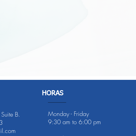
HORAS
Monday - Friday
 Suite B.
9:30 am to 6:00 pm
3
l.com