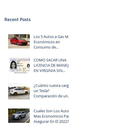
Recent Posts
Los 5 Autos a Gas Más
Económicos en
Consumo de
Combustible
COMO SACAR UNA
LICENCIA DE MANEJO
EN VIRGINIA SIN
TENER SOCIAL
SECURITY (PRIVELEGE
¿Cuánto cuesta cargar
CARD)
un Tesla?
Comparación de un
auto electrico EV y un
auto a gasoline.
Cuales Son Los Autos
Mas Economicos Para
Asegurar En El 2022?