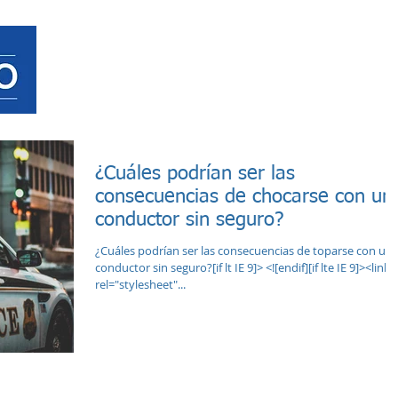
HOME
SEGURO D
¿Cuáles podrían ser las
consecuencias de chocarse con un
conductor sin seguro?
¿Cuáles podrían ser las consecuencias de toparse con un
conductor sin seguro?[if lt IE 9]> <![endif][if lte IE 9]><link
rel="stylesheet"...