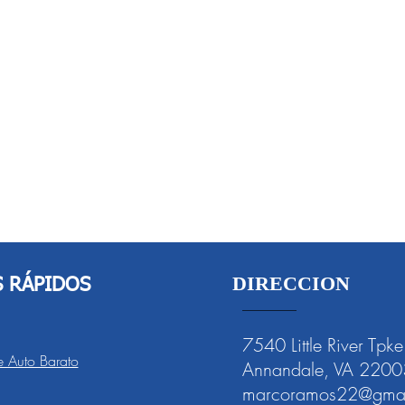
DIRECCION
S RÁPIDOS
7540 Little River Tpke
 Auto Barato
Annandale, VA 2200
marcoramos22@gmai