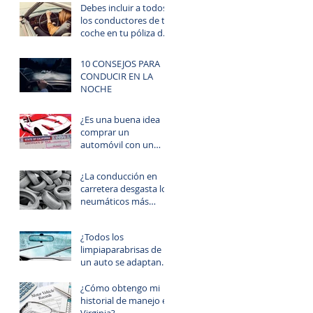
Debes incluir a todos
los conductores de tu
coche en tu póliza de
seguro
10 CONSEJOS PARA
CONDUCIR EN LA
NOCHE
¿Es una buena idea
comprar un
automóvil con un
título “salvage”?
¿La conducción en
carretera desgasta los
neumáticos más
rápido que cuando
manejas en la ciudad?
¿Todos los
limpiaparabrisas de
un auto se adaptan
para ser usados para
todos los
¿Cómo obtengo mi
automóviles?
historial de manejo en
Virginia?