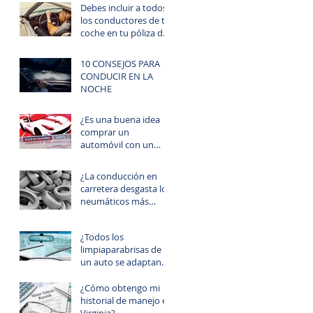
Debes incluir a todos
los conductores de tu
coche en tu póliza de
seguro
10 CONSEJOS PARA
CONDUCIR EN LA
NOCHE
¿Es una buena idea
comprar un
automóvil con un
título “salvage”?
¿La conducción en
carretera desgasta los
neumáticos más
rápido que cuando
manejas en la ciudad?
¿Todos los
limpiaparabrisas de
un auto se adaptan
para ser usados para
todos los
¿Cómo obtengo mi
automóviles?
historial de manejo en
Virginia?