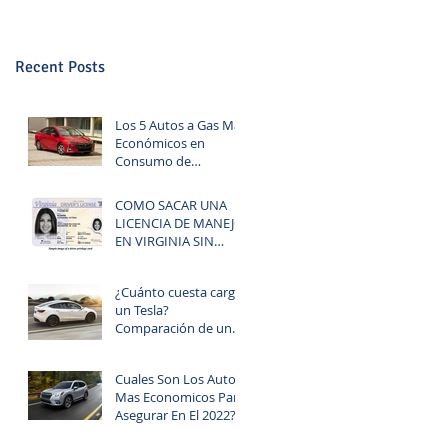
Recent Posts
Los 5 Autos a Gas Más
Económicos en
Consumo de
Combustible
COMO SACAR UNA
LICENCIA DE MANEJO
EN VIRGINIA SIN
TENER SOCIAL
SECURITY (PRIVELEGE
¿Cuánto cuesta cargar
CARD)
un Tesla?
Comparación de un
auto electrico EV y un
auto a gasoline.
Cuales Son Los Autos
Mas Economicos Para
Asegurar En El 2022?