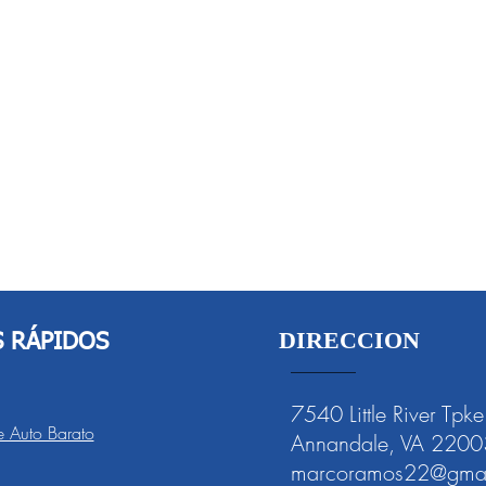
DIRECCION
S RÁPIDOS
7540 Little River Tpke
 Auto Barato
Annandale, VA 2200
marcoramos22@gmai