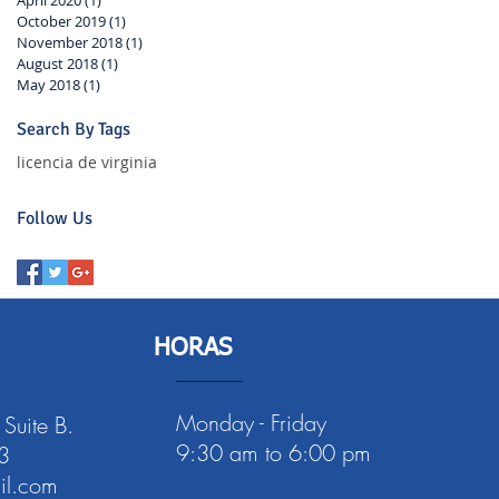
October 2019
(1)
1 post
November 2018
(1)
1 post
August 2018
(1)
1 post
May 2018
(1)
1 post
Search By Tags
licencia de virginia
Follow Us
HORAS
Monday - Friday
 Suite B.
9:30 am to 6:00 pm
3
l.com